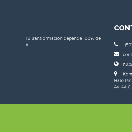
CON
Tu transformación depende 100% de
tí.
+(50
con
http
Konf
Hato Pin
AV. 4A C